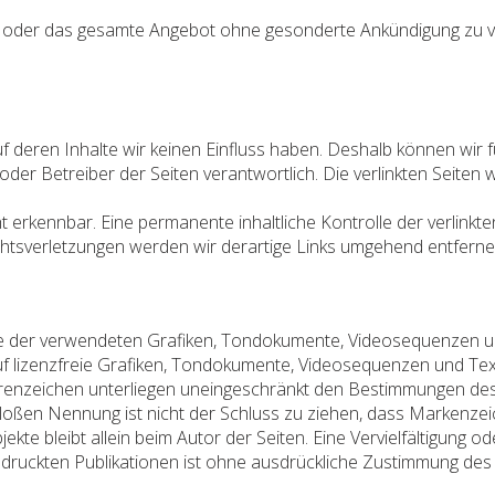
ten oder das gesamte Angebot ohne gesonderte Ankündigung zu v
uf deren Inhalte wir keinen Einfluss haben. Deshalb können wi
ter oder Betreiber der Seiten verantwortlich. Die verlinkten Seit
t erkennbar. Eine permanente inhaltliche Kontrolle der verlinkt
htsverletzungen werden wir derartige Links umgehend entferne
chte der verwendeten Grafiken, Tondokumente, Videosequenzen und
lizenzfreie Grafiken, Tondokumente, Videosequenzen und Texte
renzeichen unterliegen uneingeschränkt den Bestimmungen des 
bloßen Nennung ist nicht der Schluss zu ziehen, dass Markenzeic
Objekte bleibt allein beim Autor der Seiten. Eine Vervielfältigu
ruckten Publikationen ist ohne ausdrückliche Zustimmung des A